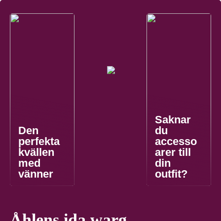
Saknar
Den
du
perfekta
accesso
kvällen
arer till
med
din
vänner
outfit?
Åhlens ida warg