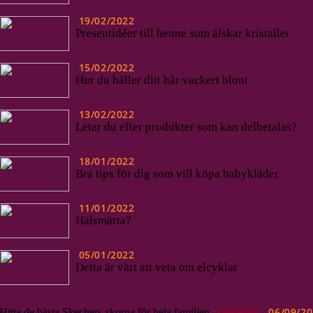
19/02/2022
Presentidéer till henne som älskar kristaller
15/02/2022
Hur du håller ditt hår vackert blont
13/02/2022
Letar du efter produkter som kan delbetalas?
18/01/2022
Bra tips för dig som vill köpa babykläder
11/01/2022
Hälsmärta?
05/01/2022
Detta är värt att veta om elcyklar
Tillbehör
06/09/2
Hitta de bästa Skechers-skorna för hela familjen