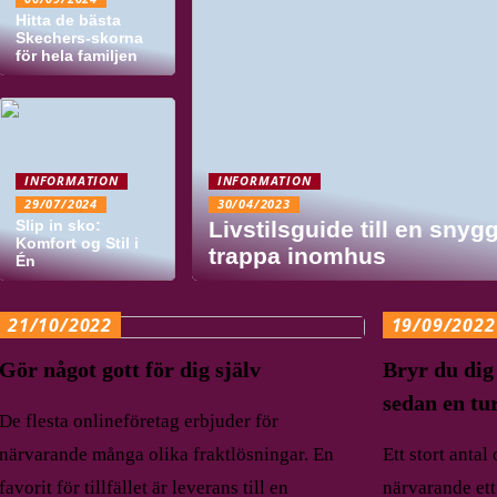
Hitta de bästa
Skechers-skorna
för hela familjen
INFORMATION
INFORMATION
29/07/2024
30/04/2023
Slip in sko:
Livstilsguide till en snyg
Komfort og Stil i
trappa inomhus
Én
21/10/2022
19/09/2022
Gör något gott för dig själv
Bryr du dig
sedan en tu
De flesta onlineföretag erbjuder för
närvarande många olika fraktlösningar. En
Ett stort antal
favorit för tillfället är leverans till en
närvarande ett 