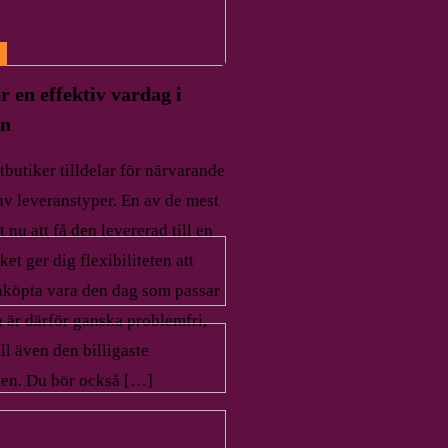
r en effektiv vardag i
en
butiker tilldelar för närvarande
 av leveranstyper. En av de mest
 nu att få den levererad till en
ket ger dig flexibiliteten att
nköpta vara den dag som passar
 är därför ganska problemfri,
ll även den billigaste
en. Du bör också […]