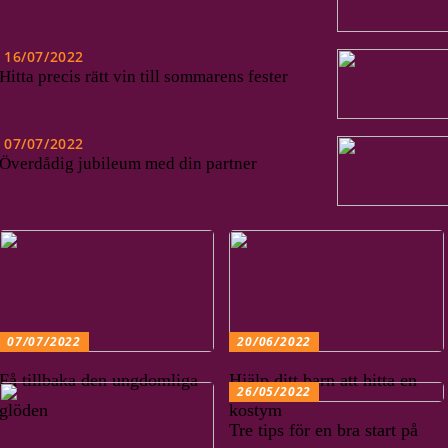
16/07/2022
Hitta precis rätt vin till sommarens fester
07/07/2022
Överdådig jubileum med din partner
07/07/2022
20/06/2022
Få tillbaka den ungdomliga
Hjälp ditt barn att hitta en
26/05/2022
glöden
kostym
Tre tips för en bra start på