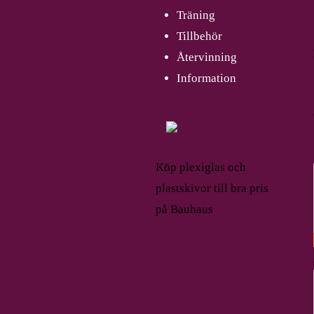
Träning
Tillbehör
Återvinning
Information
Köp plexiglas och
plastskivor till bra pris
på Bauhaus