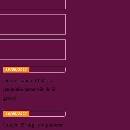
19/06/2022
Du bör känna till dessa
genetiska tester när du är
gravid
16/05/2022
Guiden för dig som planerar