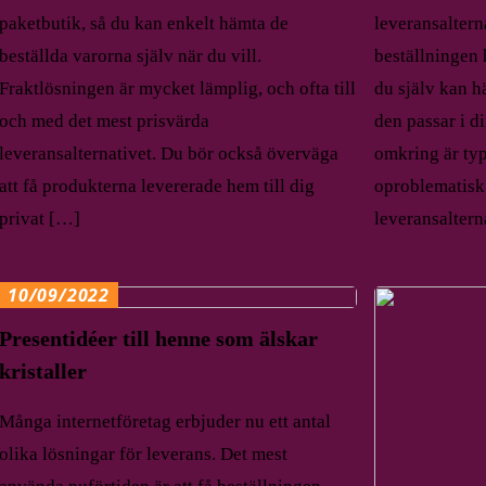
paketbutik, så du kan enkelt hämta de
leveransalternat
beställda varorna själv när du vill.
beställningen 
Fraktlösningen är mycket lämplig, och ofta till
du själv kan h
och med det mest prisvärda
den passar i d
leveransalternativet. Du bör också överväga
omkring är typ
att få produkterna levererade hem till dig
oproblematisk 
privat […]
leveransaltern
10/09/2022
Presentidéer till henne som älskar
kristaller
Många internetföretag erbjuder nu ett antal
olika lösningar för leverans. Det mest