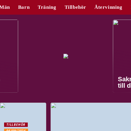
Män
Barn
Träning
Tillbehör
Återvinning
n
Sak
till 
TILLBEHÖR
06/09/2024