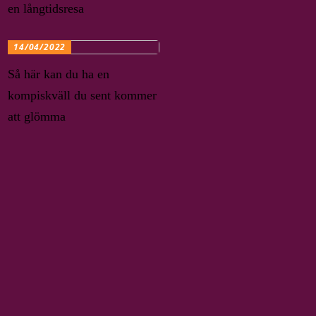
en långtidsresa
14/04/2022
Så här kan du ha en
kompiskväll du sent kommer
att glömma