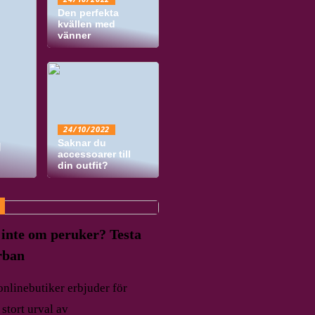
Den perfekta
kvällen med
vänner
24/10/2022
g
Saknar du
accessoarer till
din outfit?
 inte om peruker? Testa
rban
 onlinebutiker erbjuder för
stort urval av