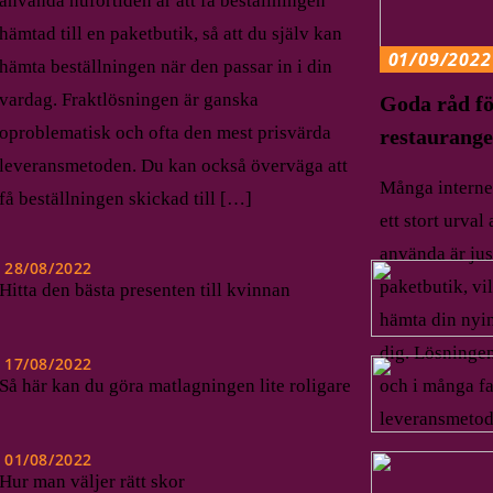
använda nuförtiden är att få beställningen
hämtad till en paketbutik, så att du själv kan
01/09/2022
hämta beställningen när den passar in i din
vardag. Fraktlösningen är ganska
Goda råd fö
oproblematisk och ofta den mest prisvärda
restaurang
leveransmetoden. Du kan också överväga att
Många internet
få beställningen skickad till […]
ett stort urval
använda är just
28/08/2022
paketbutik, vil
Hitta den bästa presenten till kvinnan
hämta din nyi
dig. Lösningen
17/08/2022
och i många fa
Så här kan du göra matlagningen lite roligare
leveransmetod
01/08/2022
Hur man väljer rätt skor