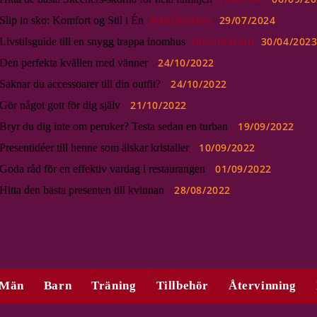
Information
29/07/2024
Slip in sko: Komfort og Stil i Én
Information
30/04/202
Livstilsguide till en snygg trappa inomhus
24/10/2022
Den perfekta kvällen med vänner
24/10/2022
Saknar du accessoarer till din outfit?
21/10/2022
Gör något gott för dig själv
19/09/2022
Bryr du dig inte om peruker? Testa sedan en turban
10/09/2022
Presentidéer till henne som älskar kristaller
01/09/2022
Goda råd för en effektiv vardag i restaurangen
28/08/2022
Hitta den bästa presenten till kvinnan
Män
Barn
Träning
Tillbehör
Återvinning