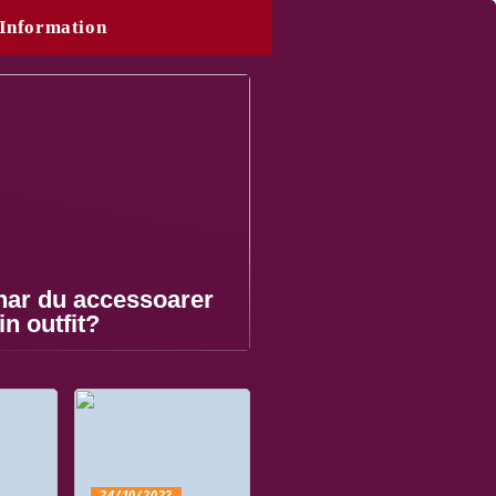
Information
nar du accessoarer
din outfit?
24/10/2022