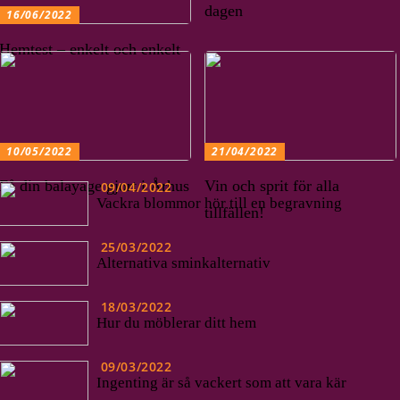
dagen
16/06/2022
Hemtest – enkelt och enkelt
10/05/2022
21/04/2022
Få din balayage gjort i Århus
Vin och sprit för alla
09/04/2022
Vackra blommor hör till en begravning
tillfällen!
25/03/2022
Alternativa sminkalternativ
18/03/2022
Hur du möblerar ditt hem
09/03/2022
Ingenting är så vackert som att vara kär