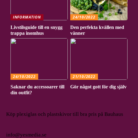
INFORMATION
24/10/2022
Livstilsguide till en snygg
Den perfekta kvällen med
trappa inomhus
vänner
24/10/2022
21/10/2022
Saknar du accessoarer till
Gör något gott för dig själv
din outfit?
Köp plexiglas och plastskivor till bra pris på Bauhaus
info@yesmedia.se