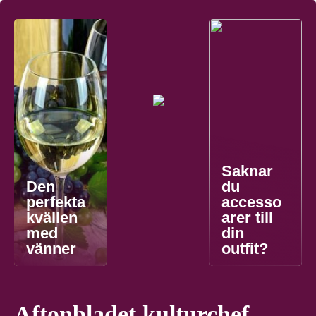
Saknar
Den
du
perfekta
accesso
kvällen
arer till
med
din
vänner
outfit?
Aftonbladet kulturchef