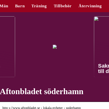
Män
Barn
Träning
Tillbehör
Återvinning
n
Sak
till 
Aftonbladet söderhamn
http s://www.aftonbladet.se › lokala-nyheter › soderhamn