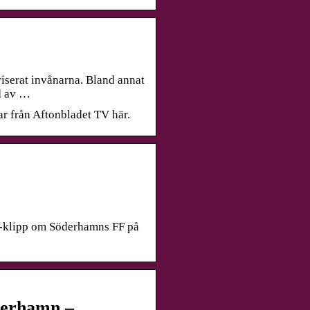
iserat invånarna. Bland annat
nd av …
ar från Aftonbladet TV här.
tv-klipp om Söderhamns FF på
öderhamn –