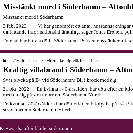
Misstänkt mord i Söderhamn – Aftonb
Misstänkt mord i Söderhamn
3 feb. 2023 — – Vi har genomfört ett antal husrannsakningar
omfattande informationsinhämtning, säger Jonas Eronen, pol
En man har hittats död i Söderhamn. Polisen misstänker att ha
http s://tv.aftonbladet.se › video › kraftig-villabrand-i-sode…
Kraftig villabrand i Söderhamn – Afto
Svår olycka på E4 vid Söderhamn: Bil i krock med älg
21 okt. 2022 — En kvinna i 40-årsåldern har dött efter en bil
med en älg på strax norr om Söderhamn. Ytterl.
En kvinna i 40-årsåldern har dött efter en bilolycka på E4. B
strax norr om Söderhamn. Ytterl
Keywords: aftonbladet söderhamn