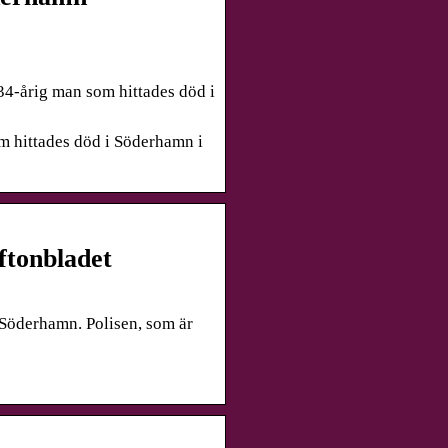
34-årig man som hittades död i
m hittades död i Söderhamn i
ftonbladet
i Söderhamn. Polisen, som är