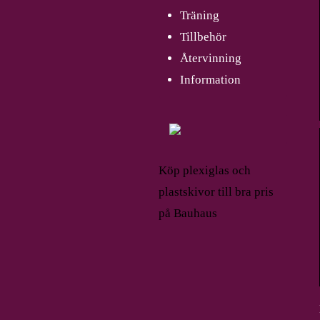
Träning
Tillbehör
Återvinning
Information
Köp plexiglas och
plastskivor till bra pris
på Bauhaus