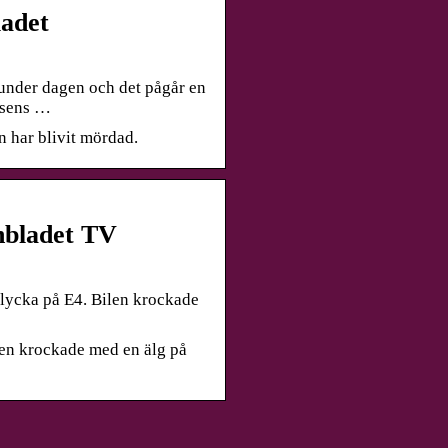
ladet
 under dagen och det pågår en
isens …
n har blivit mördad.
nbladet TV
olycka på E4. Bilen krockade
ilen krockade med en älg på