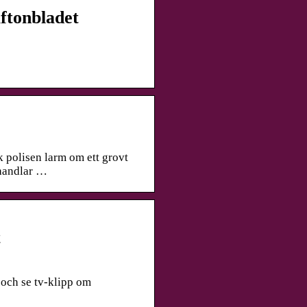
ftonbladet
k polisen larm om ett grovt
 handlar …
t
 och se tv-klipp om