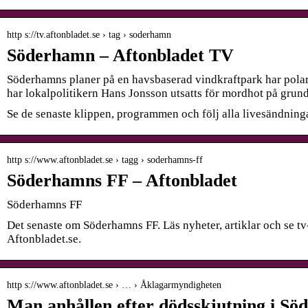
http s://tv.aftonbladet.se › tag › soderhamn
Söderhamn – Aftonbladet TV
Söderhamns planer på en havsbaserad vindkraftpark har polar
har lokalpolitikern Hans Jonsson utsatts för mordhot på gru
Se de senaste klippen, programmen och följ alla livesändning
http s://www.aftonbladet.se › tagg › soderhamns-ff
Söderhamns FF – Aftonbladet
Söderhamns FF
Det senaste om Söderhamns FF. Läs nyheter, artiklar och se 
Aftonbladet.se.
http s://www.aftonbladet.se › … › Åklagarmyndigheten
Man anhållen efter dödsskjutning i S