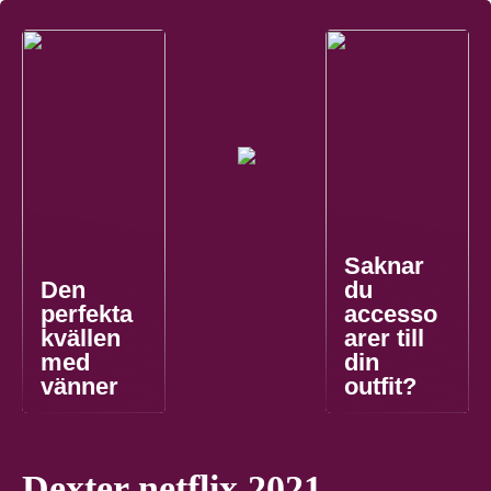
Saknar
Den
du
perfekta
accesso
kvällen
arer till
med
din
vänner
outfit?
Dexter netflix 2021