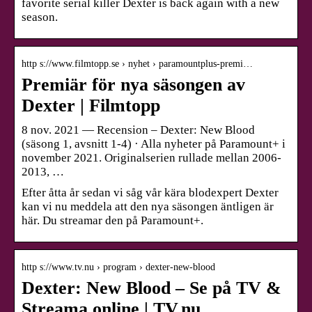
favorite serial killer Dexter is back again with a new
season.
http s://www.filmtopp.se › nyhet › paramountplus-premi…
Premiär för nya säsongen av
Dexter | Filmtopp
8 nov. 2021 — Recension – Dexter: New Blood
(säsong 1, avsnitt 1-4) · Alla nyheter på Paramount+ i
november 2021. Originalserien rullade mellan 2006-
2013, …
Efter åtta år sedan vi såg vår kära blodexpert Dexter
kan vi nu meddela att den nya säsongen äntligen är
här. Du streamar den på Paramount+.
http s://www.tv.nu › program › dexter-new-blood
Dexter: New Blood – Se på TV &
Streama online | TV.nu