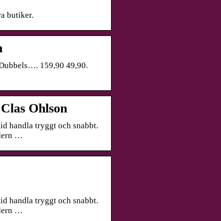
a butiker.
n
. Dubbels…. 159,90 49,90.
 Clas Ohlson
id handla tryggt och snabbt.
rdern …
id handla tryggt och snabbt.
rdern …