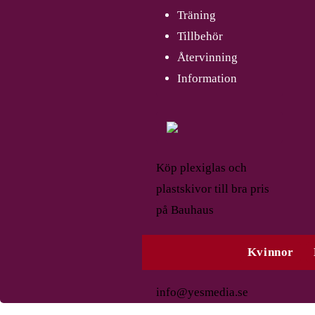
Träning
Tillbehör
Återvinning
Information
Köp plexiglas och
plastskivor till bra pris
på Bauhaus
Kvinnor
info@yesmedia.se