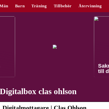
Män
Barn
Träning
Tillbehör
Återvinning
n
Sak
till 
Digitalbox clas ohlson
Digitalmottagare | Clas Ohlson