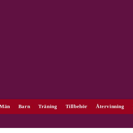
Män
Barn
Träning
Tillbehör
Återvinning