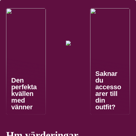
Saknar
Den
du
perfekta
accesso
kvällen
arer till
med
din
vänner
outfit?
Hm värderingar