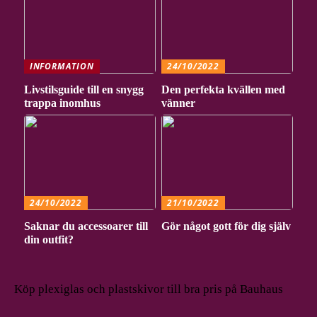
INFORMATION
24/10/2022
Livstilsguide till en snygg
Den perfekta kvällen med
trappa inomhus
vänner
24/10/2022
21/10/2022
Saknar du accessoarer till
Gör något gott för dig själv
din outfit?
Köp plexiglas och plastskivor till bra pris på Bauhaus