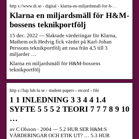
http s://www.di.se › digital › klarna-en-miljardsmall-for-h-…
Klarna en miljardsmäll för H&M-
bossens teknikportfölj
15 dec. 2022 — Slaktade värderingar för Klarna,
Mathem och Hedvig fick värdet på Karl-Johan
Perssons teknikportfölj att rasa från 4,5 till 3
miljarder …
Klarna en miljardsmäll för H&M-bossens
teknikportfölj
http s://lup.lub.lu.se › student-papers › record › file
1 1 INLEDNING 3 3 4 4 1.4
SYFTE 5 5 5 2 TEORI 7 7 7 8 9 10
…
av C Olsson · 2004 — 5.2 HUR SER H&M:S
VÄRDERINGAR OCH ETIK UT? … 5.3 HUR