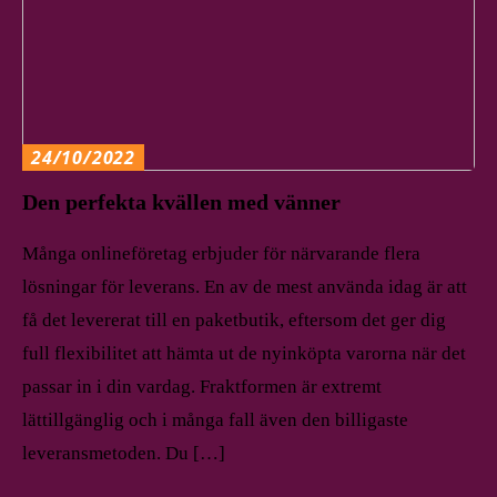
24/10/2022
Den perfekta kvällen med vänner
Många onlineföretag erbjuder för närvarande flera
lösningar för leverans. En av de mest använda idag är att
få det levererat till en paketbutik, eftersom det ger dig
full flexibilitet att hämta ut de nyinköpta varorna när det
passar in i din vardag. Fraktformen är extremt
lättillgänglig och i många fall även den billigaste
leveransmetoden. Du […]