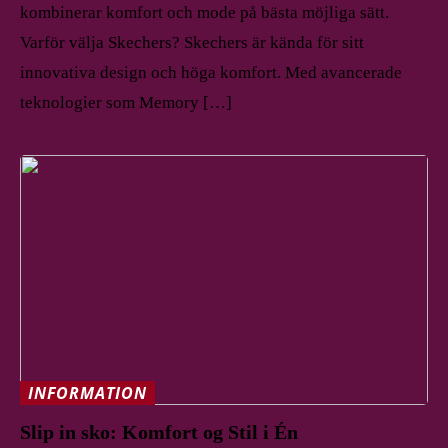
kombinerar komfort och mode på bästa möjliga sätt.
Varför välja Skechers? Skechers är kända för sitt
innovativa design och höga komfort. Med avancerade
teknologier som Memory […]
INFORMATION
Slip in sko: Komfort og Stil i Én