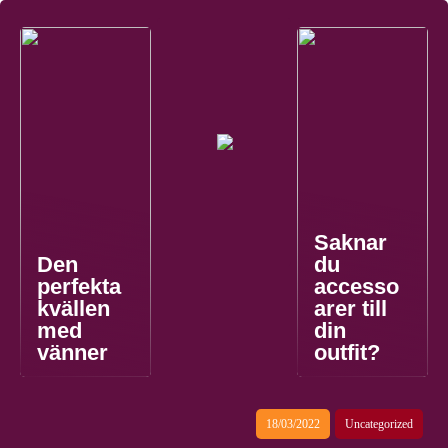
Saknar
Den
du
perfekta
accesso
kvällen
arer till
med
din
vänner
outfit?
18/03/2022
Uncategorized